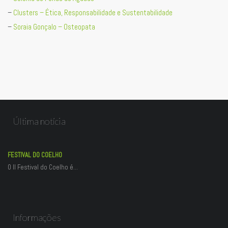
–
Clusters – Ética, Responsabilidade e Sustentabilidade
–
Soraia Gonçalo – Osteopata
Última notícia
FESTIVAL DO COELHO
O II Festival do Coelho é…
Informações