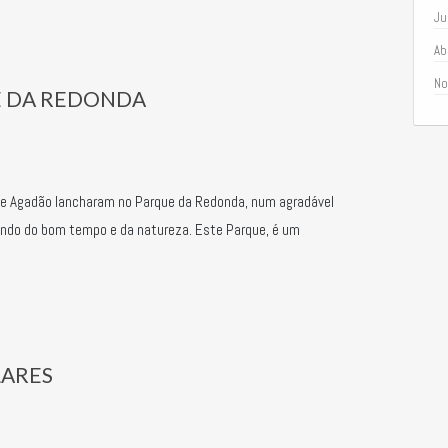
Ju
Ab
No
 DA REDONDA
de Agadão lancharam no Parque da Redonda, num agradável
tando do bom tempo e da natureza. Este Parque, é um
ARES