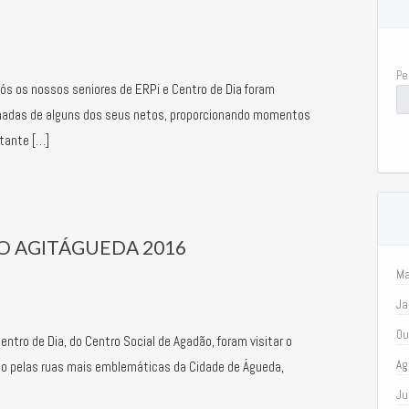
Pe
ós os nossos seniores de ERPi e Centro de Dia foram
adas de alguns dos seus netos, proporcionando momentos
stante […]
ÇO AGITÁGUEDA 2016
Ma
Ja
Ou
ntro de Dia, do Centro Social de Agadão, foram visitar o
Ag
o pelas ruas mais emblemáticas da Cidade de Águeda,
Ju