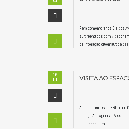
JUL
Para comemorar os Dia dos Av
surpreendidos com videocham
de interação cibernautica ba
16
VISITA AO ESPA
JUL
Alguns utentes de ERPI e do Ce
espaço AgitÁgueda. Passeand
decoradas com […]