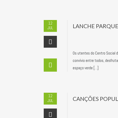
12
LANCHE PARQUE
JUL
Os utentes do Centro Social 
convívio entre todos, desfru
espaço verde […]
12
CANÇÕES POPUL
JUL