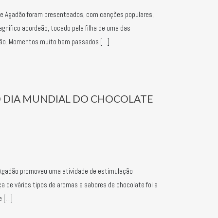
de Agadão foram presenteados, com canções populares,
gnífico acordeão, tocado pela filha de uma das
ição. Momentos muito bem passados […]
DIA MUNDIAL DO CHOCOLATE
e Agadão promoveu uma atividade de estimulação
ça de vários tipos de aromas e sabores de chocolate foi a
e […]