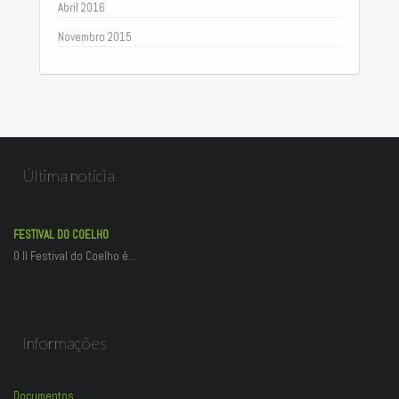
Abril 2016
Novembro 2015
Última notícia
FESTIVAL DO COELHO
O II Festival do Coelho é…
Informações
Documentos